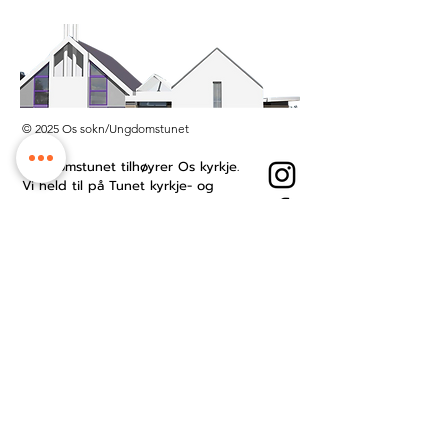
© 2025 Os sokn/Ungdomstunet
Ungdomstunet tilhøyrer Os kyrkje.
Vi held til på Tunet kyrkje- og
kultursenter midt i Os sentrum.
Besøksadresse: Øyro 49, 5200 Os
Postboks: Postboks 209, 5202 Os
Kontonummer:
3201.53.23484
Ansattside