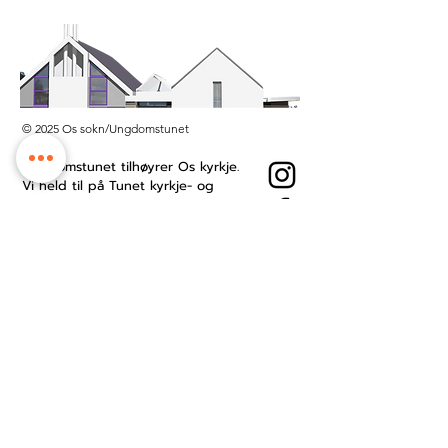
© 2025 Os sokn/Ungdomstunet
Ungdomstunet tilhøyrer Os kyrkje.
Vi held til på Tunet kyrkje- og
kultursenter midt i Os sentrum.
Besøksadresse: Øyro 49, 5200 Os
Postboks: Postboks 209, 5202 Os
Kontonummer:
3201.53.23484
Ansattside