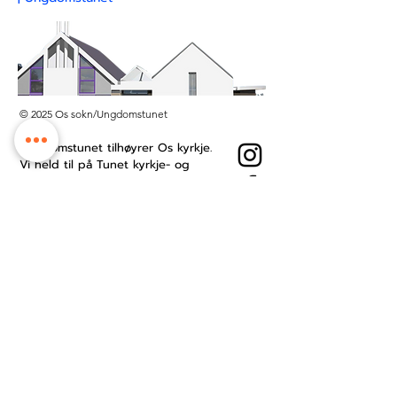
© 2025 Os sokn/Ungdomstunet
Ungdomstunet tilhøyrer Os kyrkje.
Vi held til på Tunet kyrkje- og
kultursenter midt i Os sentrum.
Besøksadresse: Øyro 49, 5200 Os
Postboks: Postboks 209, 5202 Os
Kontonummer:
3201.53.23484
Ansattside