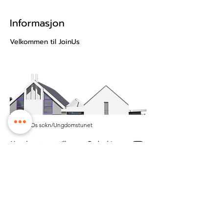
Informasjon
Velkommen til JoinUs
© 2025 Os sokn/Ungdomstunet
Ungdomstunet tilhøyrer Os kyrkje.
Vi held til på Tunet kyrkje- og
kultursenter midt i Os sentrum.
Besøksadresse: Øyro 49, 5200 Os
Postboks: Postboks 209, 5202 Os
Kontonummer:
3201.53.23484