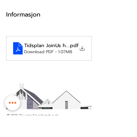
Informasjon
Tidsplan JoinUs haust 2024 ver. 1
.pdf
Download PDF • 1.07MB
© 2025 Os sokn/Ungdomstunet
Ungdomstunet tilhøyrer Os kyrkje.
Vi held til på Tunet kyrkje- og