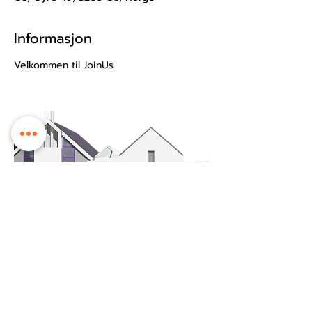
Informasjon
Velkommen til JoinUs
© 2025 Os sokn/Ungdomstunet
Ungdomstunet tilhøyrer Os kyrkje.
Vi held til på Tunet kyrkje- og
kultursenter midt i Os sentrum.
Besøksadresse: Øyro 49, 5200 Os
Postboks: Postboks 209, 5202 Os
Kontonummer:
3201.53.23484