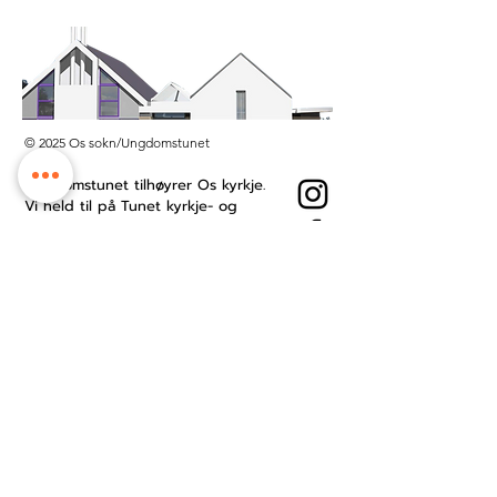
© 2025 Os sokn/Ungdomstunet
Ungdomstunet tilhøyrer Os kyrkje.
Vi held til på Tunet kyrkje- og
kultursenter midt i Os sentrum.
Besøksadresse: Øyro 49, 5200 Os
Postboks: Postboks 209, 5202 Os
Kontonummer:
3201.53.23484
Ansattside