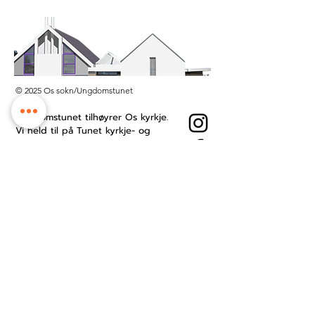
© 2025 Os sokn/Ungdomstunet
Ungdomstunet tilhøyrer Os kyrkje.
Vi held til på Tunet kyrkje- og
kultursenter midt i Os sentrum.
Besøksadresse: Øyro 49, 5200 Os
Postboks: Postboks 209, 5202 Os
Kontonummer:
3201.53.23484
Ansattside