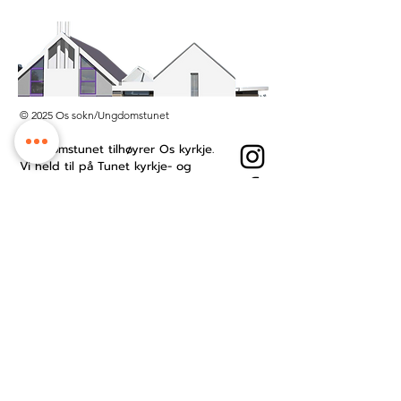
© 2025 Os sokn/Ungdomstunet
Ungdomstunet tilhøyrer Os kyrkje.
Vi held til på Tunet kyrkje- og
kultursenter midt i Os sentrum.
Besøksadresse: Øyro 49, 5200 Os
Postboks: Postboks 209, 5202 Os
Kontonummer:
3201.53.23484
Ansattside