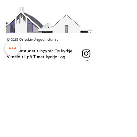
© 2025 Os sokn/Ungdomstunet
Ungdomstunet tilhøyrer Os kyrkje.
Vi held til på Tunet kyrkje- og
kultursenter midt i Os sentrum.
Besøksadresse: Øyro 49, 5200 Os
Postboks: Postboks 209, 5202 Os
Kontonummer:
3201.53.23484
Ansattside