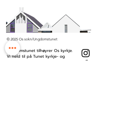
© 2025 Os sokn/Ungdomstunet
Ungdomstunet tilhøyrer Os kyrkje.
Vi held til på Tunet kyrkje- og
kultursenter midt i Os sentrum.
Besøksadresse: Øyro 49, 5200 Os
Postboks: Postboks 209, 5202 Os
Kontonummer:
3201.53.23484
Ansattside