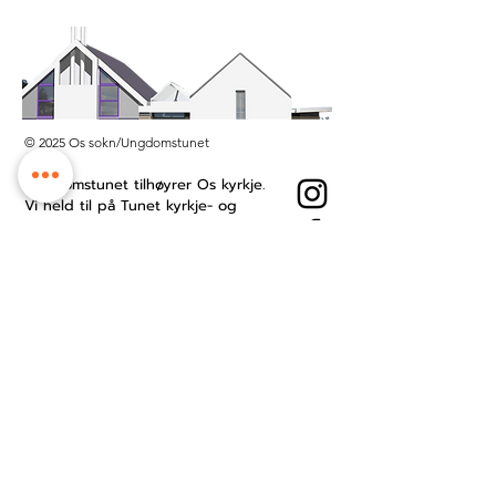
© 2025 Os sokn/Ungdomstunet
Ungdomstunet tilhøyrer Os kyrkje.
Vi held til på Tunet kyrkje- og
kultursenter midt i Os sentrum.
Besøksadresse: Øyro 49, 5200 Os
Postboks: Postboks 209, 5202 Os
Kontonummer:
3201.53.23484
Ansattside