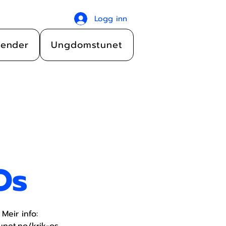
Logg inn
lender
Ungdomstunet
Os
Meir info:
net.no/krik-os