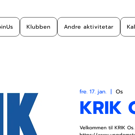
oinUs
Klubben
Andre aktivitetar
Ka
fre. 17. jan.
  |  
Os
KRIK 
Velkommen til KRIK Os. 
https://www.ungdomstu