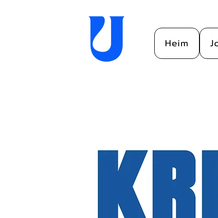
Heim
J