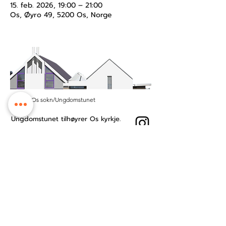
15. feb. 2026, 19:00 – 21:00
Os, Øyro 49, 5200 Os, Norge
© 2025 Os sokn/Ungdomstunet
Ungdomstunet tilhøyrer Os kyrkje.
Vi held til på Tunet kyrkje- og
kultursenter midt i Os sentrum.
Besøksadresse: Øyro 49, 5200 Os
Postboks: Postboks 209, 5202 Os
Kontonummer:
3201.53.23484
Ansattside