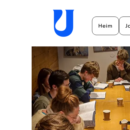
Heim
J