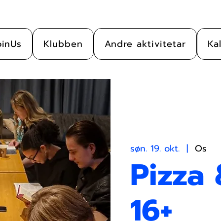
oinUs
Klubben
Andre aktivitetar
Ka
søn. 19. okt.
  |  
Os
Pizza 
16+