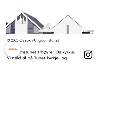
© 2025 Os sokn/Ungdomstunet
Ungdomstunet tilhøyrer Os kyrkje.
Vi held til på Tunet kyrkje- og
kultursenter midt i Os sentrum.
Besøksadresse: Øyro 49, 5200 Os
Postboks: Postboks 209, 5202 Os
Kontonummer:
3201.53.23484
Ansattside