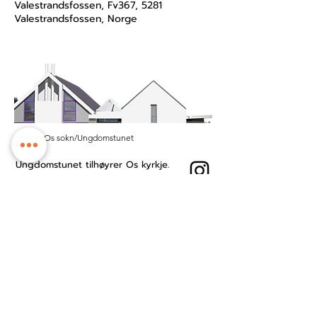
Valestrandsfossen, Fv367, 5281
Valestrandsfossen, Norge
© 2025 Os sokn/Ungdomstunet
Ungdomstunet tilhøyrer Os kyrkje.
Vi held til på Tunet kyrkje- og
kultursenter midt i Os sentrum.
Besøksadresse: Øyro 49, 5200 Os
Postboks: Postboks 209, 5202 Os
Kontonummer:
3201.53.23484
Ansattside