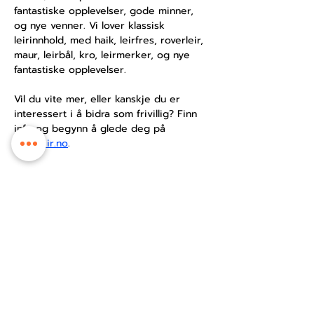
fantastiske opplevelser, gode minner, 
og nye venner. Vi lover klassisk 
leirinnhold, med haik, leirfres, roverleir, 
maur, leirbål, kro, leirmerker, og nye 
fantastiske opplevelser.
Vil du vite mer, eller kanskje du er 
interessert i å bidra som frivillig? Finn 
info og begynn å glede deg på 
landsleir.no
. 
© 2025 Os sokn/Ungdomstunet
Ungdomstunet tilhøyrer Os kyrkje.
Vi held til på Tunet kyrkje- og