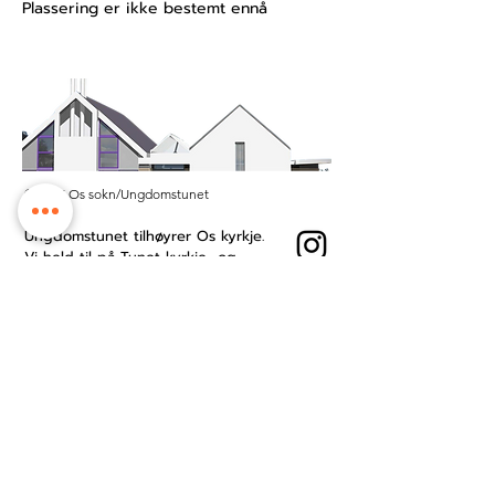
Plassering er ikke bestemt ennå
© 2025 Os sokn/Ungdomstunet
Ungdomstunet tilhøyrer Os kyrkje.
Vi held til på Tunet kyrkje- og
kultursenter midt i Os sentrum.
Besøksadresse: Øyro 49, 5200 Os
Postboks: Postboks 209, 5202 Os
Kontonummer:
3201.53.23484
Ansattside