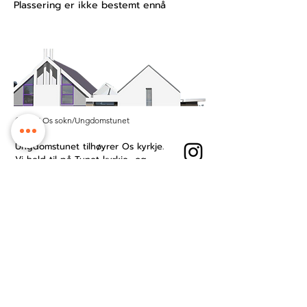
Plassering er ikke bestemt ennå
© 2025 Os sokn/Ungdomstunet
Ungdomstunet tilhøyrer Os kyrkje.
Vi held til på Tunet kyrkje- og
kultursenter midt i Os sentrum.
Besøksadresse: Øyro 49, 5200 Os
Postboks: Postboks 209, 5202 Os
Kontonummer:
3201.53.23484
Ansattside