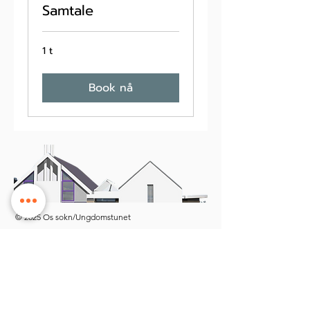
Samtale
1 t
Book nå
© 2025 Os sokn/Ungdomstunet
Ungdomstunet tilhøyrer Os kyrkje.
Vi held til på Tunet kyrkje- og
kultursenter midt i Os sentrum.
Besøksadresse: Øyro 49, 5200 Os
Postboks: Postboks 209, 5202 Os